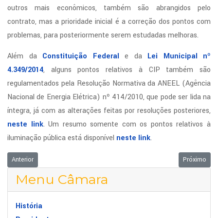
outros mais econômicos, também são abrangidos pelo
contrato, mas a prioridade inicial é a correção dos pontos com
problemas, para posteriormente serem estudadas melhoras.
Além da
Constituição Federal
e da
Lei Municipal nº
4.349/2014
, alguns pontos relativos à CIP também são
regulamentados pela Resolução Normativa da ANEEL (Agência
Nacional de Energia Elétrica) nº 414/2010, que pode ser lida na
íntegra, já com as alterações feitas por resoluções posteriores,
neste link
. Um resumo somente com os pontos relativos à
iluminação pública está disponível
neste link
.
Artigo anterior: Três Projetos de Lei, um de Resolução e um de Decreto
Próximo arti
Anterior
Próximo
Menu Câmara
História