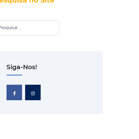
esquisa no Site
squisar
Siga-Nos!