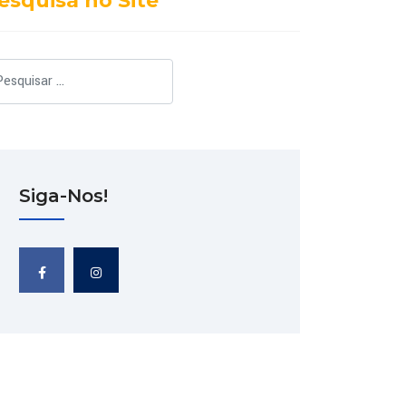
esquisa no Site
squisar
Siga-Nos!