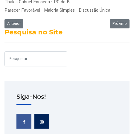
Thales Gabriel Fonseca - PC do B
Parecer Favorável - Maioria Simples - Discussão Única
Artigo anterior: Ordem do Dia da Sessão Ordinária de 03/11/2015
Próximo art
Anterior
Próximo
Pesquisa no Site
Pesquisar
Siga-Nos!