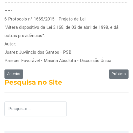
-----------------------------------------------------------------------------------
-----
6 Protocolo nº 1669/2015 - Projeto de Lei
"Altera dispositivo da Lei 3.168, de 03 de abril de 1998, e dá
outras providências".
Autor:
Juarez Juvêncio dos Santos - PSB
Parecer Favorável - Maioria Absoluta - Discussão Única
Artigo anterior: Ordem do Dia da Sessão Ordinária de 07/03/2016
Próximo art
Anterior
Próximo
Pesquisa no Site
Pesquisar