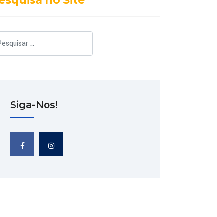
esquisa no Site
squisar
Siga-Nos!