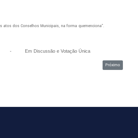
s
atos
dos
Conselhos
Municipais,
na
forma
que
menciona".
les - Em
Discussão
e
Votação
Única
Próximo artigo: O
Próximo