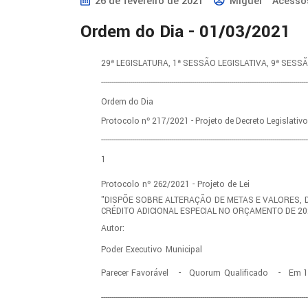
26 de fevereiro de 2021
Miguel
Acesso
Ordem do Dia - 01/03/2021
29ª LEGISLATURA, 1ª SESSÃO LEGISLATIVA, 9ª SESS
----------------------------------------------------------------------------------------------------
Ordem do Dia
Protocolo nº 217/2021 - Projeto de Decreto Legislativo
----------------------------------------------------------------------------------------------------
1
Protocolo
nº
262/2021
-
Projeto
de
Lei
"DISPÕE SOBRE ALTERAÇÃO DE METAS E VALORES, D
CRÉDITO ADICIONAL ESPECIAL NO ORÇAMENTO DE 20
Autor:
Poder
Executivo
Municipal
Parecer
Favorável - Quorum
Qualificado - Em
1
----------------------------------------------------------------------------------------------------