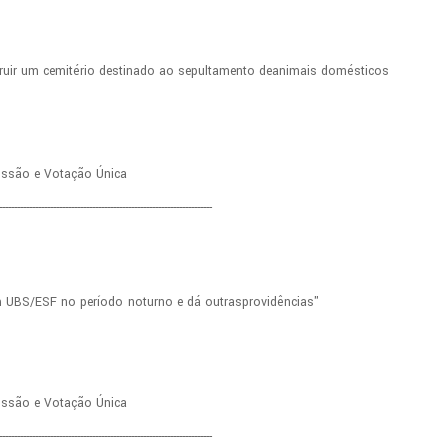
ruir
um
cemitério
destinado
ao
sepultamento
de
animais
domésticos
ussão
e
Votação
Única
-----------------------------------------------------------------------
m
UBS/ESF
no
período
noturno
e
dá
outras
providências"
ussão
e
Votação
Única
-----------------------------------------------------------------------