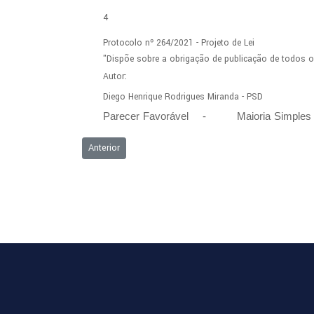
4
Protocolo
nº
264/2021
-
Projeto
de
Lei
"Dispõe
sobre
a
obrigação
de
publicação
de
todos
o
Autor:
Diego
Henrique
Rodrigues
Miranda
-
PSD
Par
ecer
Favorável - Maioria
Simp
Artigo anterior: Ordem do Dia - 08/03/2021
Anterior