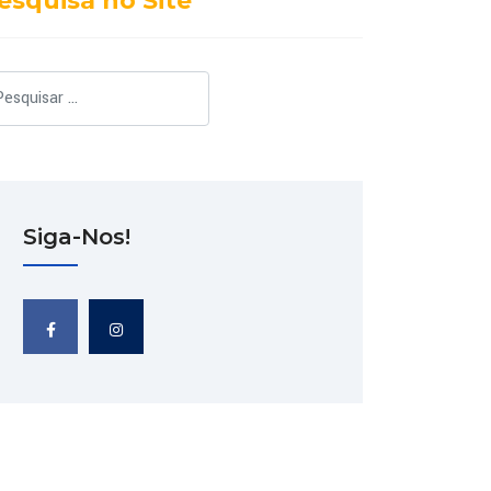
esquisa no Site
squisar
Siga-Nos!