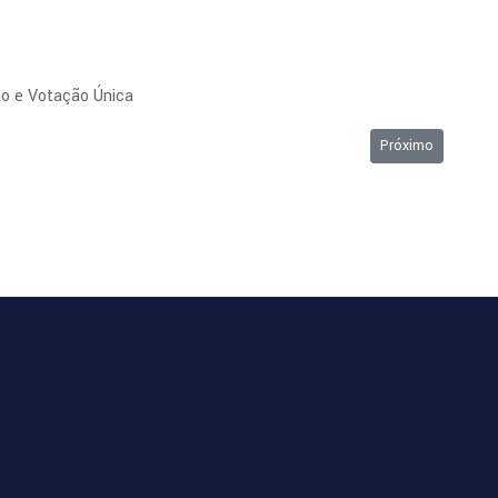
ão e Votação Única
Próximo artigo: O
Próximo