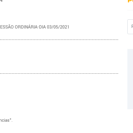
P
64
Pe
 SESSÃO ORDINÁRIA-DIA 03/05/2021
--------------------------------------------------------------------------------
--------------------------------------------------------------------------------
ncias".