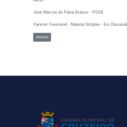
Autor:
José Marcos de Paiva Branco - PSDB
Parecer Favorável - Maioria Simples - Em Discuss
Artigo anterior: Ordem do Dia - 10/05/2021
Anterior