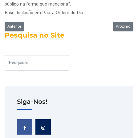
público na forma que menciona”.
Fase: Inclusão em Pauta Ordem do Dia
Artigo anterior: Ordem do Dia - 23/09/2024
Próximo art
Anterior
Próximo
Pesquisa no Site
Pesquisar
Siga-Nos!