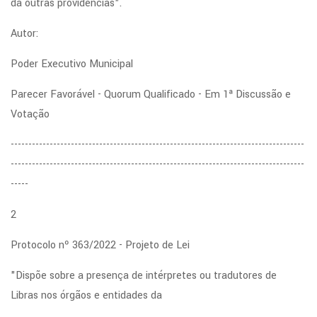
dá outras providências".
proposta
é
Autor:
mostrar
Poder Executivo Municipal
a
vida
Parecer Favorável - Quorum Qualificado - Em 1ª Discussão e
daqueles
Votação
que
-----------------------------------------------------------------------------------
não
-----------------------------------------------------------------------------------
tem
-----
moradia
e
2
como
Protocolo nº 363/2022 - Projeto de Lei
os
centros
"Dispõe sobre a presença de intérpretes ou tradutores de
são
Libras nos órgãos e entidades da
uma