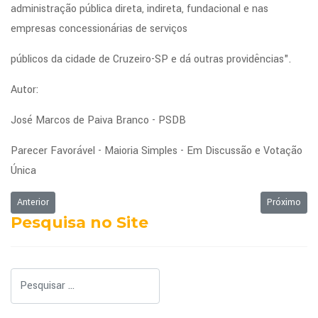
administração pública direta, indireta, fundacional e nas
alternativa
empresas concessionárias de serviços
para
ajudá-
públicos da cidade de Cruzeiro-SP e dá outras providências".
los
Autor:
conforme
suas
José Marcos de Paiva Branco - PSDB
necessidades.
Parecer Favorável - Maioria Simples - Em Discussão e Votação
Única
Nós
gostaríamos
Artigo anterior: Ordem do Dia - 25/04/2022
Próximo art
Anterior
Próximo
de
Pesquisa no Site
gravar
nos
três
Pesquisar
centros
de