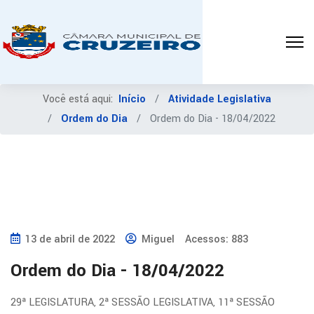
boa
tarde,
Mariza!
Me
chamo
Você está aqui:
Início
Atividade Legislativa
Mateus,
Ordem do Dia
Ordem do Dia - 18/04/2022
sou
aluno
do
último
ano
de
13 de abril de 2022
Miguel
Acessos: 883
Jornalismo
Ordem do Dia - 18/04/2022
do
UNIFATEA,
29ª LEGISLATURA, 2ª SESSÃO LEGISLATIVA, 11ª SESSÃO
o