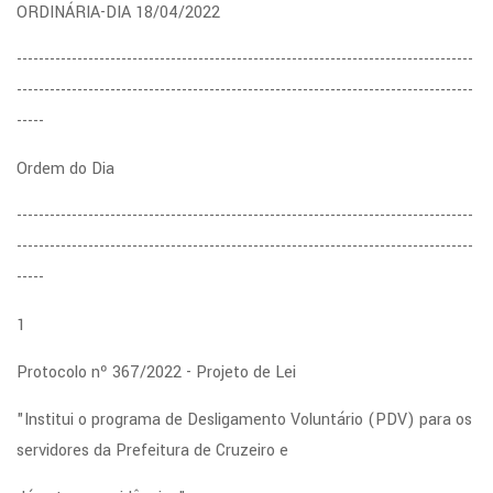
ORDINÁRIA-DIA 18/04/2022
Centro
Universitário
-----------------------------------------------------------------------------------
Salesiano
-----------------------------------------------------------------------------------
Teresa
-----
D'Ávila,
Ordem do Dia
em
Lorena.
-----------------------------------------------------------------------------------
Meu
-----------------------------------------------------------------------------------
grupo
-----
está
1
desenvolvendo
uma
Protocolo nº 367/2022 - Projeto de Lei
grande
"Institui o programa de Desligamento Voluntário (PDV) para os
reportagem
servidores da Prefeitura de Cruzeiro e
e
nossa