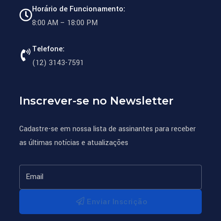
Horário de Funcionamento:
atendidas,
8:00 AM – 18:00 PM
a
partir
Telefone:
do
(12) 3143-7591
dia
21
a
Inscrever-se no Newsletter
24
de
Cadastre-se em nossa lista de assinantes para receber
abril,
as últimas notícias e atualizações
somente.
Caso
prefira
Enviar Inscrição
entrar
em