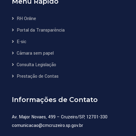
Menu Rápido
e
captar
RH Online
imagens
Portal da Transparência
sobre
o
E-sic
dia
Câmara sem papel
a
Consulta Legislação
dia
dos
Prestação de Contas
funcionários,
voluntários
Informações de Contato
e
das
pessoas
Av. Major Novaes, 499 – Cruzeiro/SP, 12701-330
que
comunicacao@cmcruzeiro.sp.gov.br
são