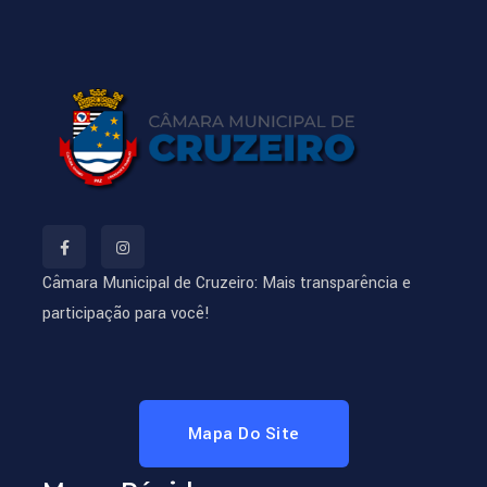
em
situação
de
rua.
Por
isso,
gostaria
de
saber
Câmara Municipal de Cruzeiro: Mais transparência e
se
participação para você!
temos
permissão
para
realizarmos
Mapa Do Site
algumas
entrevistas