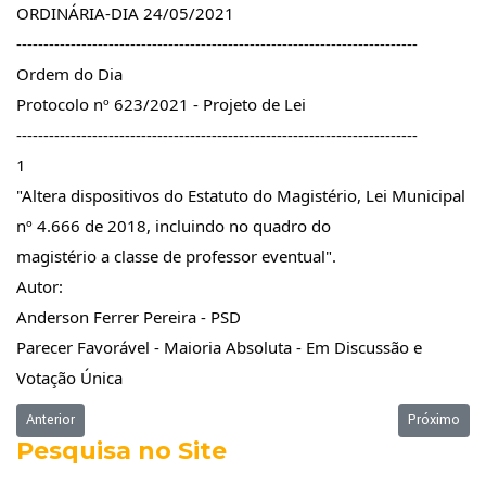
ORDINÁRIA-DIA 24/05/2021
--------------------------------------------------------------------------
Ordem do Dia
Protocolo nº 623/2021 - Projeto de Lei
--------------------------------------------------------------------------
1
"Altera dispositivos do Estatuto do Magistério, Lei Municipal 
nº 4.666 de 2018, incluindo no quadro do
magistério a classe de professor eventual".
Autor:
Anderson Ferrer Pereira - PSD
Parecer Favorável - Maioria Absoluta - Em Discussão e 
Votação Única
Artigo anterior: Ordem do Dia - 31/05/2021
Próximo art
Anterior
Próximo
Pesquisa no Site