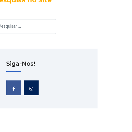
esquisa no Site
squisar
Siga-Nos!