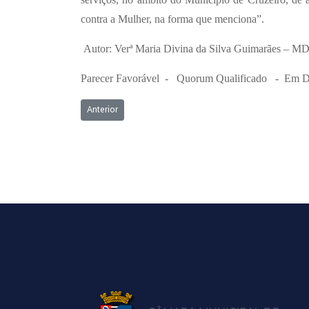
a
contra a Mulher, na forma que menciona”.
, 
Autor: Verª Maria Divina da Silva Guimarães – M
2
3
Parecer Favorável - Quorum Qualificado - Em Di
ª 
S
Artigo anterior: Ordem do dia - 31/08/2020
Anterior
e
s
s
ã
o 
O
r
d
i
n