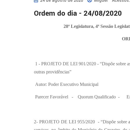
24 de agosto de 2020
Miguel
Acessos:
ª 
Ordem do dia - 24/08/2020
S
e
28ª Legislatura, 4ª Sessão Legisl
s
s
OR
ã
o 
L
1 - PROJETO DE LEI 901/2020 - “Dispõe sobre as D
e
outras providências”
g
Autor: Poder Executivo Municipal
i
s
Parecer Favorável - Quorum Qualificado - Em 
l
a
ti
2- PROJETO DE LEI 955/2020 - “Dispõe sobre a au
v
serviços, no âmbito do Município de Cruzeiro, de