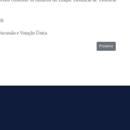
DB
scussão e Votação Única
Próximo artigo: O
Próximo