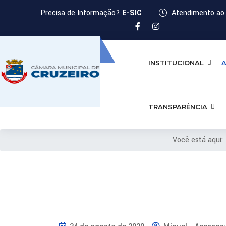
2
Precisa de Informação?
E-SIC
Atendimento ao 
8
ª 
L
INSTITUCIONAL
A
e
g
i
s
TRANSPARÊNCIA
l
a
Você está aqui
t
u
r
a
, 
4