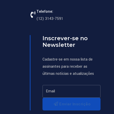
1 
Telefone:
- 
(12) 3143-7591
P
R
O
Inscrever-se no
J
Newsletter
E
T
Cadastre-se em nossa lista de
O 
assinantes para receber as
D
últimas notícias e atualizações
E 
L
E
I 
Enviar Inscrição
9