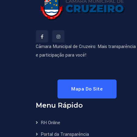
á
ri
a 
d
o 
Câmara Municipal de Cruzeiro: Mais transparência
D
e participação para você!
i
a 
2
4
Mapa Do Site
/
0
Menu Rápido
8
/
RH Online
2
0
Portal da Transparência