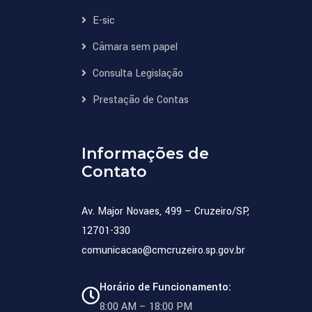
2
E-sic
0
Câmara sem papel
Consulta Legislação
O
Prestação de Contas
R
D
Informações de
E
Contato
M 
D
Av. Major Novaes, 499 – Cruzeiro/SP,
O 
12701-330
D
comunicacao@cmcruzeiro.sp.gov.br
I
A
Horário de Funcionamento:
8:00 AM – 18:00 PM