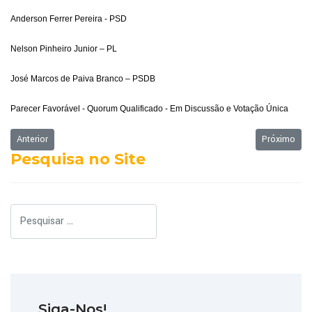
Anderson Ferrer Pereira - PSD
Nelson Pinheiro Junior – PL
José Marcos de Paiva Branco – PSDB
Parecer Favorável - Quorum Qualificado - Em Discussão e Votação Única
Artigo anterior: Ordem do Dia - 03/10/2023
Próximo art
Anterior
Próximo
Pesquisa no Site
Pesquisar
Siga-Nos!