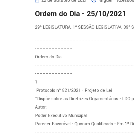
22 de outubro de 2021
Miguel
Acessos
Ordem do Dia - 25/10/2021
29ª LEGISLATURA, 1ª SESSÃO LEGISLATIVA, 39ª
------------------------------------------------------------------
-------------------------
Ordem do Dia
------------------------------------------------------------------
-------------------------
1
Protocolo nº 821/2021 - Projeto de Lei
"Dispõe sobre as Diretrizes Orçamentárias - LDO p
Autor:
Poder Executivo Municipal
Parecer Favorável - Quorum Qualificado - Em 1ª 
------------------------------------------------------------------