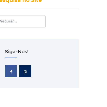
esquisa no Site
squisar
Siga-Nos!