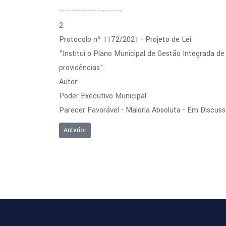
-------------------------
2
Protocolo nº 1172/2021 - Projeto de Lei
"Institui o Plano Municipal de Gestão Integrada de
providências".
Autor:
Poder Executivo Municipal
Parecer Favorável - Maioria Absoluta - Em Discus
Artigo anterior: Ordem do Dia - 03/11/2021
Anterior