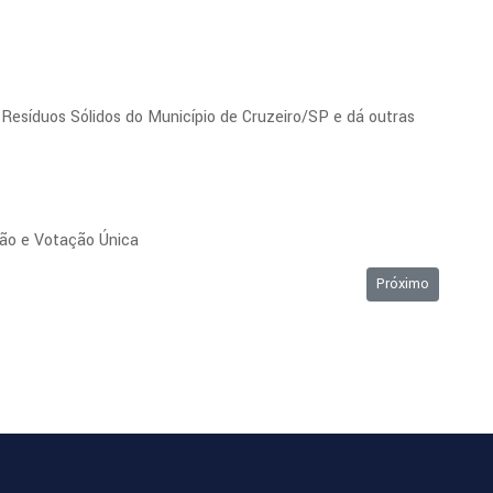
 Resíduos Sólidos do Município de Cruzeiro/SP e dá outras
são e Votação Única
Próximo artigo: O
Próximo