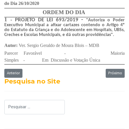
do Dia 26/10/2020
ORDEM DO DIA
1 -
-
PROJETO DE LEI 693/2019
"Autoriza o Poder
Executivo Municipal a afixar cartazes contendo o Artigo 4º
do Estatuto da Criança e do Adolescente em Hospitais, UBSs,
Creches e Escolas Municipais, e dá outras providências".
Autor:
Ver. Sergio Geraldo de Moura Blois – MDB
Parecer Favorável - Maioria
Simples - Em Discussão e Votação Única
Artigo anterior: Ordem do Dia - 03/11/2020
Próximo art
Anterior
Próximo
Pesquisa no Site
Pesquisar