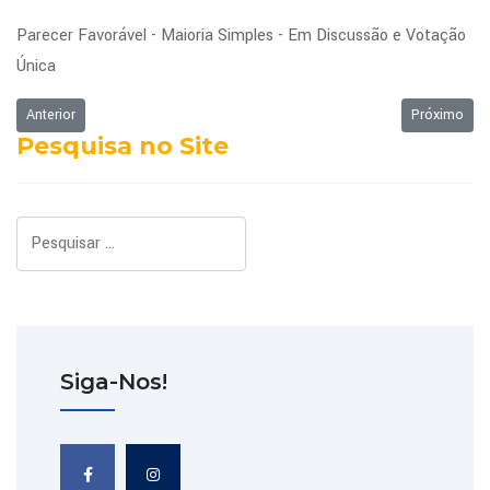
Parecer Favorável - Maioria Simples - Em Discussão e Votação
Única
Artigo anterior: Ordem do Dia - 06/03/2022
Próximo art
Anterior
Próximo
Pesquisa no Site
Pesquisar
Siga-Nos!