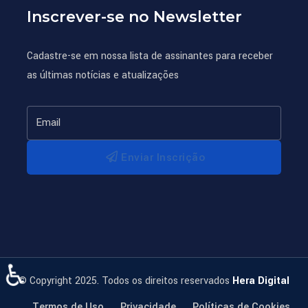
Inscrever-se no Newsletter
Cadastre-se em nossa lista de assinantes para receber
as últimas notícias e atualizações
Enviar Inscrição
♿
© Copyright 2025. Todos os direitos reservados
Hera Digital
Termos de Uso
Privacidade
Políticas de Cookies