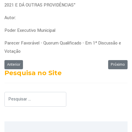
2021 E DÁ OUTRAS PROVIDÊNCIAS"
Autor:
Poder Executivo Municipal
Parecer Favorável - Quorum Qualificado - Em 1ª Discussão e
Votação
Artigo anterior: Ordem do Dia - 05/04/2021
Próximo art
Anterior
Próximo
Pesquisa no Site
Pesquisar