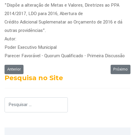
"Dispõe a alteração de Metas e Valores, Diretrizes ao PPA
2014/2017, LDO para 2016, Abertura de
Crédito Adicional Suplemenatar ao Orçamento de 2016 e dá
outras providências".
Autor:
Poder Executivo Municipal
Parecer Favorável - Quorum Qualificado - Primeira Discussão
Artigo anterior: Ordem do Dia da Sessão Ordinária de 07/11/2016
Próximo art
Anterior
Próximo
Pesquisa no Site
Pesquisar