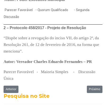
Parecer Favorável - Quorum Qualificado - Segunda
Discussão
2 – Protocolo 458/2017 - Projeto de Resolução
“Dispõe sobre a revogação do inciso VII, do artigo 2º, da
Resolução 261, de 12 de fevereiro de 2016, na forma que
menciona”.
Autor: Vereador Charles Eduardo Fernandes – PR
Parecer Favorável - Maioria Simples - Discussão
Única
Artigo anterior: Ordem do Dia da Sessão Ordinária de 13/03/2017
Próximo art
Anterior
Próximo
Pesquisa no Site