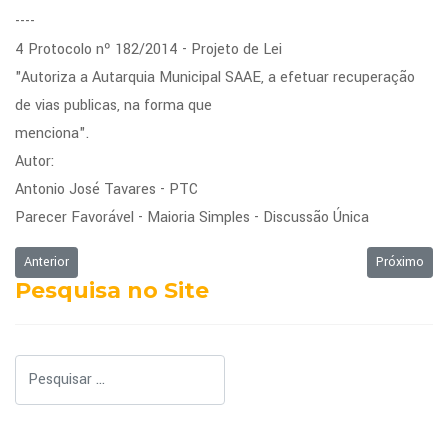
----
4 Protocolo nº 182/2014 - Projeto de Lei
"Autoriza a Autarquia Municipal SAAE, a efetuar recuperação
de vias publicas, na forma que
menciona".
Autor:
Antonio José Tavares - PTC
Parecer Favorável - Maioria Simples - Discussão Única
Artigo anterior: Ordem do Dia da Sessão Ordinária de 10/03/2014
Próximo art
Anterior
Próximo
Pesquisa no Site
Pesquisar