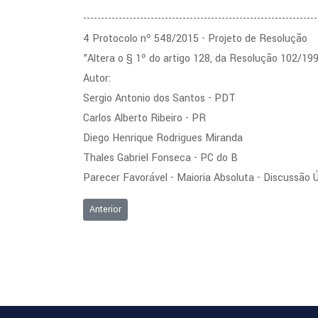
------------------------------------------------------------------
4 Protocolo nº 548/2015 - Projeto de Resolução
"Altera o § 1º do artigo 128, da Resolução 102/19
Autor:
Sergio Antonio dos Santos - PDT
Carlos Alberto Ribeiro - PR
Diego Henrique Rodrigues Miranda
Thales Gabriel Fonseca - PC do B
Parecer Favorável - Maioria Absoluta - Discussão 
Artigo anterior: Ordem do Dia da Sessão Ordinária de 
Anterior