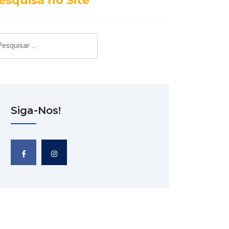
esquisa no Site
squisar
Siga-Nos!