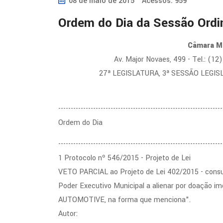
08 de maio de 2015
Acessos: 959
Ordem do Dia da Sessão Ordi
Câmara Mu
Av. Major Novaes, 499 - Tel.: (1
27ª LEGISLATURA, 3ª SESSÃO LEGIS
------------------------------------------------------------------
Ordem do Dia
------------------------------------------------------------------
1 Protocolo nº 546/2015 - Projeto de Lei
VETO PARCIAL ao Projeto de Lei 402/2015 - consu
Poder Executivo Municipal a alienar por doação 
AUTOMOTIVE, na forma que menciona".
Autor: