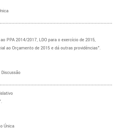
Única
-----------------------------------------------------------------------------
s ao PPA 2014/2017, LDO para o exercício de 2015,
ial ao Orçamento de 2015 e dá outras providências".
a Discussão
-----------------------------------------------------------------------------
slativo
.
ão Única