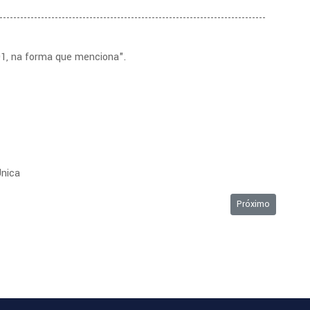
-----------------------------------------------------------------------------
91, na forma que menciona".
Única
18/05/2015
Próximo artigo: O
Próximo