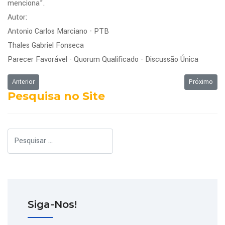
menciona".
Autor:
Antonio Carlos Marciano - PTB
Thales Gabriel Fonseca
Parecer Favorável - Quorum Qualificado - Discussão Única
Artigo anterior: Ordem do Dia da Sessão Ordinária de 19/05/2014
Próximo art
Anterior
Próximo
Pesquisa no Site
Pesquisar
Siga-Nos!