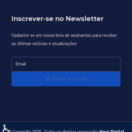
Inscrever-se no Newsletter
Cadastre-se em nossa lista de assinantes para receber
as últimas notícias e atualizações
Enviar Inscrição
♿
© Copyright 2025. Todos os direitos reservados
Hera Digital