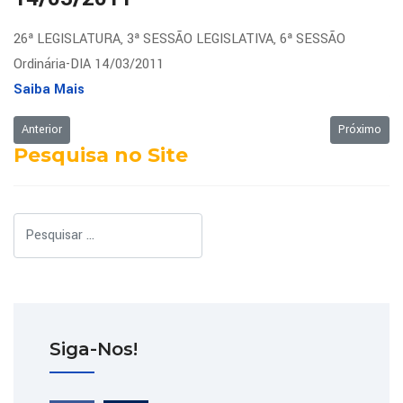
26ª LEGISLATURA, 3ª SESSÃO LEGISLATIVA, 6ª SESSÃO
Ordinária-DIA 14/03/2011
Saiba Mais
Artigo anterior: Ordem do Dia da Sessão Ordinária de 21/03/2011
Próximo art
Anterior
Próximo
Pesquisa no Site
Pesquisar
Siga-Nos!