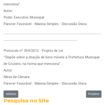
menciona".
Autor:
Poder Executivo Municipal
Parecer Favorável - Maioria Simples - Discussão Única
-----------------------------------------------------------------------------------
---------------------------------------------------------------
Protocolo nº 354/2012 - Projeto de Lei
"Dispõe sobre a doação de bens móveis à Prefeitura Municipal
de Cruzeiro, na forma que menciona".
Autor:
Mesa da Câmara
Parecer Favorável - Maioria Simples - Discussão Única
Artigo anterior: Ordem do Dia da Sessão Ordinária de 21/05/2012
Próximo art
Anterior
Próximo
Pesquisa no Site