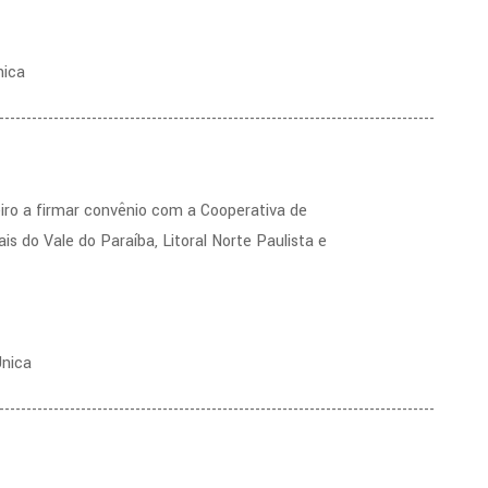
nica
--------------------------------------------------------------------------------
iro a firmar convênio com a Cooperativa de
s do Vale do Paraíba, Litoral Norte Paulista e
Única
--------------------------------------------------------------------------------