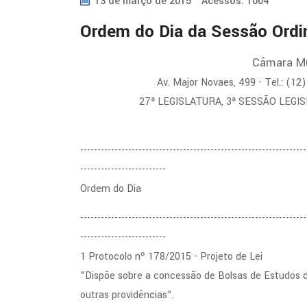
13 de março de 2015
Acessos: 1004
Ordem do Dia da Sessão Ordi
Câmara Mu
Av. Major Novaes, 499 - Tel.: (1
27ª LEGISLATURA, 3ª SESSÃO LEGIS
------------------------------------------------------------------
-------------------------
Ordem do Dia
------------------------------------------------------------------
-------------------------
1 Protocolo nº 178/2015 - Projeto de Lei
"Dispõe sobre a concessão de Bolsas de Estudos d
outras providências".