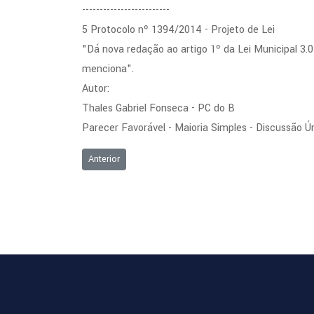
-------------------------
5 Protocolo nº 1394/2014 - Projeto de Lei
"Dá nova redação ao artigo 1º da Lei Municipal 3.
menciona".
Autor:
Thales Gabriel Fonseca - PC do B
Parecer Favorável - Maioria Simples - Discussão Ú
Artigo anterior: Ordem do Dia da Sessão Ordinária de 
Anterior