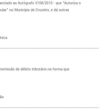
nciado ao Autógrafo 3158/2015 - que "Autoriza o
ular" no Município de Cruzeiro, e dá outras
Única
--------------------------------------------------------------------------------
remissão de débito tributário na forma que
são
--------------------------------------------------------------------------------