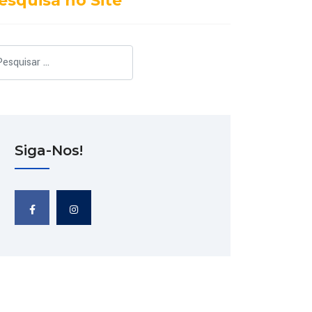
esquisa no Site
squisar
Siga-Nos!