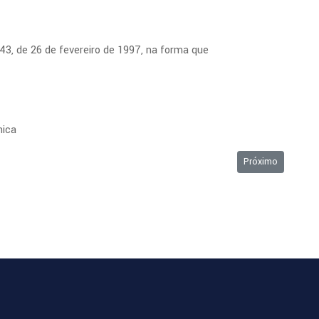
043, de 26 de fevereiro de 1997, na forma que
nica
23/03/2015
Próximo artigo: O
Próximo