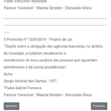
Poder Executivo Municipal
Parecer Favorável - Maioria Simples - Discussão Única
-----------------------------------------------------------------------------------
-----------------------------------------------------------------------------------
-----
3 Protocolo nº 1254/2014 - Projeto de Lei
"Dispõe sobre a obrigação das agências bancárias, no âmbito
do município, a isolarem visualmente o
atendimento de seus usuários das pessoas que aguardam
atendimento e dá outras providências".
Autor:
Sergio Antonio dos Santos - PDT
Thales Gabriel Fonseca
Parecer Favorável - Maioria Simples - Discussão Única
Artigo anterior: Ordem do Dia da Sessão Ordinária de 24/11/2014
Próximo art
Anterior
Próximo