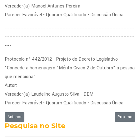
Vereador(a) Manoel Antunes Pereira
Parecer Favorável - Quorum Qualificado - Discussão Única
-----------------------------------------------------------------------------------
-----------------------------------------------------------------------------------
----
Protocolo nº 442/2012 - Projeto de Decreto Legislativo
"Concede a homenagem "Mérito Cívico 2 de Outubro" à pessoa
que menciona".
Autor:
Vereador(a) Laudelino Augusto Silva - DEM
Parecer Favorável - Quorum Qualificado - Discussão Única
Artigo anterior: Ordem do Dia da Sessão Ordinária de 25/06/2012
Próximo art
Anterior
Próximo
Pesquisa no Site