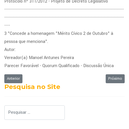
Protocolo nº 311/2012 - Projeto de Decreto Legislativo
-----------------------------------------------------------------------------------
-----------------------------------------------------------------------------------
----
3 "Concede a homenagem "Mérito Cívico 2 de Outubro" à
pessoa que menciona".
Autor:
Vereador(a) Manoel Antunes Pereira
Parecer Favorável - Quorum Qualificado - Discussão Única
Artigo anterior: Ordem do Dia da Sessão Ordinária de 02/05/2012
Próximo art
Anterior
Próximo
Pesquisa no Site
Pesquisar