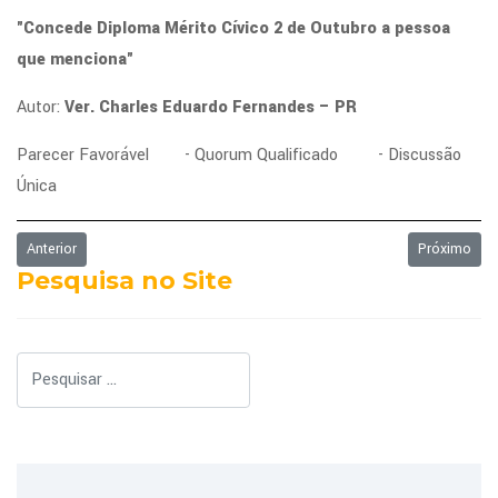
"Concede Diploma Mérito Cívico 2 de Outubro a pessoa
que menciona"
Autor:
Ver. Charles Eduardo Fernandes – PR
Parecer Favorável - Quorum Qualificado - Discussão
Única
Artigo anterior: Ordem do Dia da Sessão Ordinária de 03/04/2017
Próximo art
Anterior
Próximo
Pesquisa no Site
Pesquisar