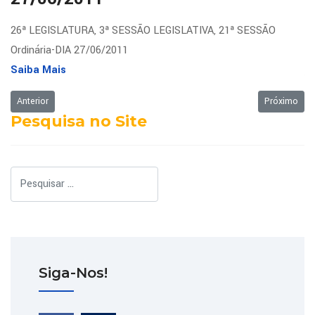
26ª LEGISLATURA, 3ª SESSÃO LEGISLATIVA, 21ª SESSÃO
Ordinária-DIA 27/06/2011
Saiba Mais
Artigo anterior: Ordem do Dia da Sessão Ordinária de 01/08/2011
Próximo art
Anterior
Próximo
Pesquisa no Site
Pesquisar
Siga-Nos!