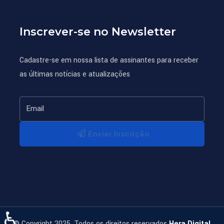
Inscrever-se no Newsletter
Cadastre-se em nossa lista de assinantes para receber
as últimas notícias e atualizações
Enviar Inscrição
♿
© Copyright 2025. Todos os direitos reservados
Hera Digital