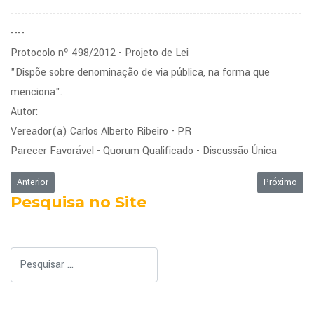
-----------------------------------------------------------------------------------
----
Protocolo nº 498/2012 - Projeto de Lei
"Dispõe sobre denominação de via pública, na forma que
menciona".
Autor:
Vereador(a) Carlos Alberto Ribeiro - PR
Parecer Favorável - Quorum Qualificado - Discussão Única
Artigo anterior: Ordem do Dia da Sessão Ordinária de 03/09/2012
Próximo art
Anterior
Próximo
Pesquisa no Site
Pesquisar