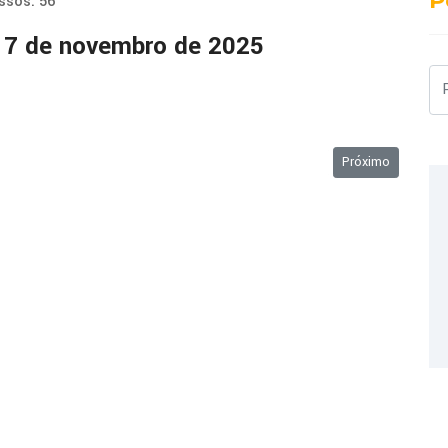
P
ssos: 56
7 de novembro de 2025
Pe
mbro de 2025
Próximo artigo: 
Próximo