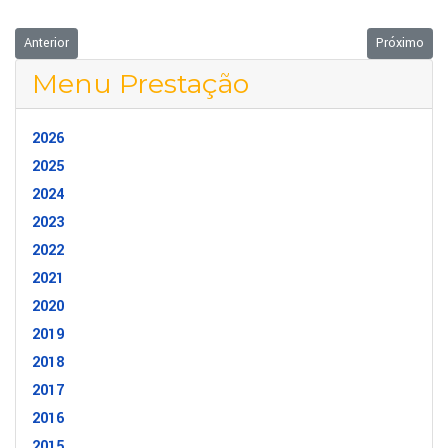
Artigo anterior: Julho 2026
Próximo art
Anterior
Próximo
Menu Prestação
2026
2025
2024
2023
2022
2021
2020
2019
2018
2017
2016
2015