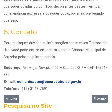
quaisquer dúvidas ou conflitos decorrentes destes Termos,
com renúncia expressa a qualquer outro, por mais privilegiado
que seja.
8. Contato
Para quaisquer dúvidas ou informações sobre estes Termos de
Uso, você pode entrar em contato com a Câmara Municipal de
Cruzeiro pelos seguintes canais:
Endereço:
Av. Major Novaes, 499 – Cruzeiro/SP – CEP 12701-
330
E-mail:
comunicacao@cmcruzeiro.sp.gov.br
Telefone:
(12) 3143-7591
Artigo anterior: Política de Cookies do Site da Câmara Municipal de Cruz
Próximo art
Anterior
Próximo
Pesquisa no Site