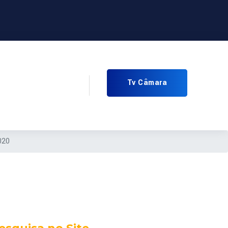
Tv Câmara
020