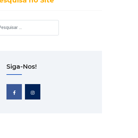
esquisa no Site
squisar
Siga-Nos!