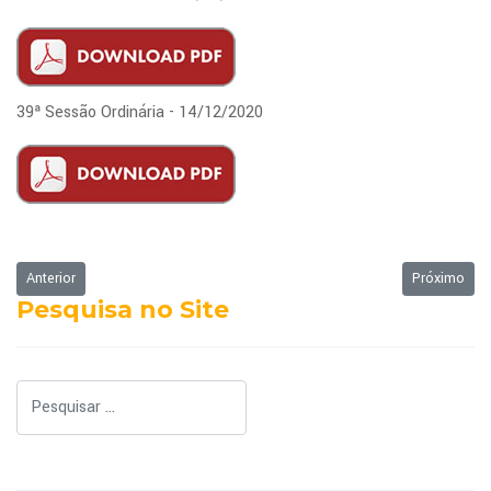
39ª Sessão Ordinária - 14/12/2020
Artigo anterior: ATAS 2020 - SESSÕES EXTRAORDINÁRIAS
Próximo art
Anterior
Próximo
Pesquisa no Site
Pesquisar