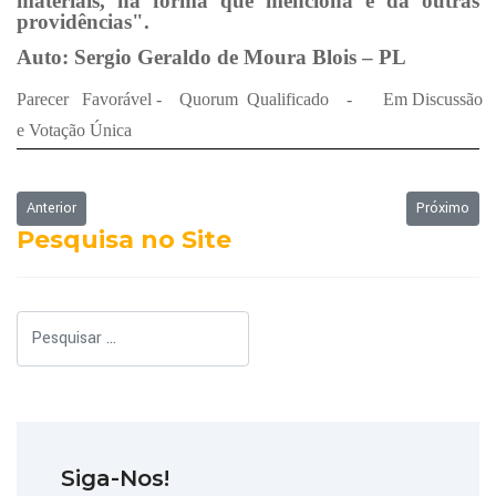
materiais, na forma que menciona e dá outras
providências".
Auto: Sergio Geraldo de Moura Blois – PL
Parecer
Favorável
-
Quorum
Qualificado
-
Em
Discussão
e Votação Única
Artigo anterior: Ordem do dia - 12/08/2019
Próximo art
Anterior
Próximo
Pesquisa no Site
Pesquisar
Siga-Nos!