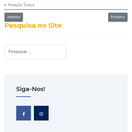
e Votação Única
Artigo anterior: Ordem do dia - 19/08/2019
Próximo art
Anterior
Próximo
Pesquisa no Site
Pesquisar
Siga-Nos!