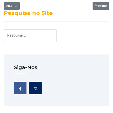
Artigo anterior: Ordem do dia - 24/10/2022
Próximo art
Anterior
Próximo
Pesquisa no Site
Pesquisar
Siga-Nos!