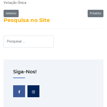
Votação Única
Artigo anterior: Ordem do Dia - 03/04/2023
Próximo art
Anterior
Próximo
Pesquisa no Site
Pesquisar
Siga-Nos!