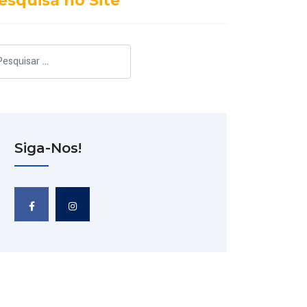
esquisa no Site
squisar
Siga-Nos!