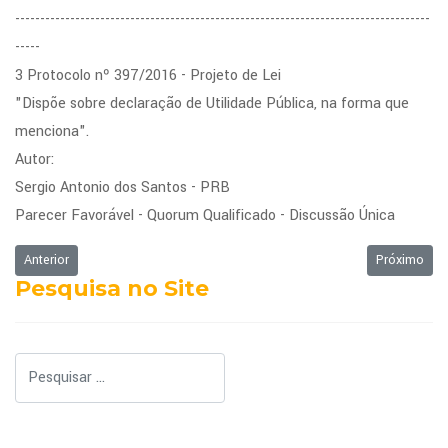
-----------------------------------------------------------------------------------
-----
3 Protocolo nº 397/2016 - Projeto de Lei
"Dispõe sobre declaração de Utilidade Pública, na forma que
menciona".
Autor:
Sergio Antonio dos Santos - PRB
Parecer Favorável - Quorum Qualificado - Discussão Única
Artigo anterior: Ordem do Dia da Sessão Ordinária de 18/04/2016
Próximo art
Anterior
Próximo
Pesquisa no Site
Pesquisar