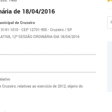
P
sos: 1400
nária de 18/04/2016
Pe
nicipal de Cruzeiro
2) 3141-1010 - CEP 12701-905 - Cruzeiro / SP
ATIVA, 12ª SESSÃO ORDINÁRIA-DIA 18/04/2016
-----------------------------------------------------------------------------
-----------------------------------------------------------------------------
slativo
Cruzeiro, relativas ao exercício de 2012, objeto do