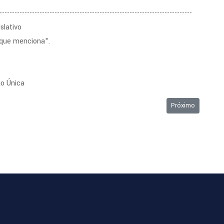
-----------------------------------------------------------------------------
slativo
 que menciona".
ão Única
25/04/2016
Próximo artigo: O
Próximo