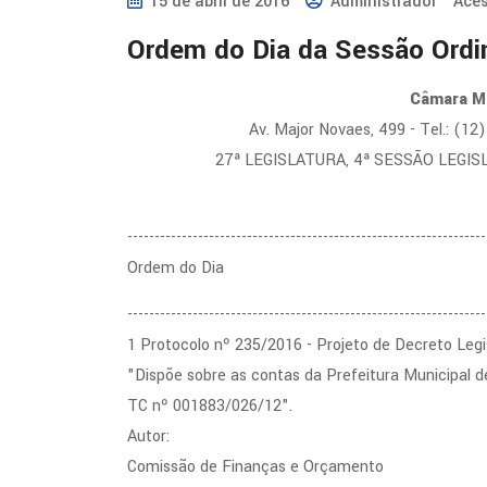
15 de abril de 2016
Administrador
Aces
Ordem do Dia da Sessão Ordi
Câmara Mu
Av. Major Novaes, 499 - Tel.: (1
27ª LEGISLATURA, 4ª SESSÃO LEGISL
------------------------------------------------------------------
Ordem do Dia
------------------------------------------------------------------
1 Protocolo nº 235/2016 - Projeto de Decreto Legi
"Dispõe sobre as contas da Prefeitura Municipal de 
TC nº 001883/026/12".
Autor:
Comissão de Finanças e Orçamento