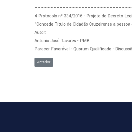
------------------------------------------------------------------
4 Protocolo nº 334/2016 - Projeto de Decreto Legi
"Concede Título de Cidadão Cruzeirense a pessoa
Autor:
Antonio José Tavares - PMB
Parecer Favorável - Quorum Qualificado - Discuss
Artigo anterior: Ordem do Dia da Sessão Ordinária de 
Anterior