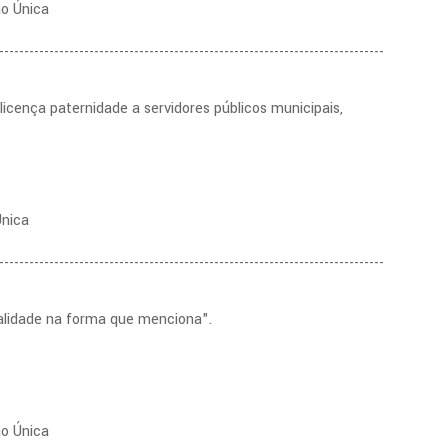
ão Única
-----------------------------------------------------------------------------
icença paternidade a servidores públicos municipais,
Única
-----------------------------------------------------------------------------
alidade na forma que menciona".
ão Única