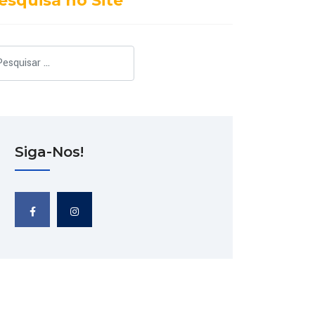
esquisa no Site
squisar
Siga-Nos!