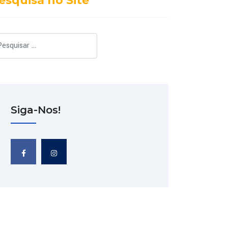
esquisa no Site
squisar
Siga-Nos!