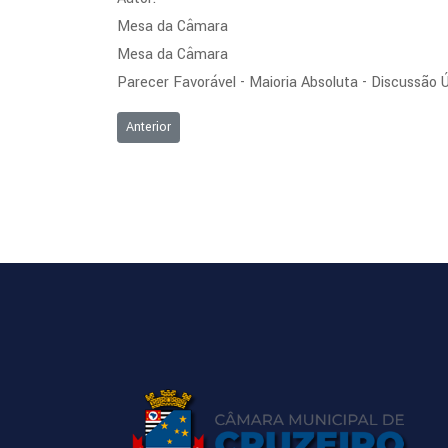
Mesa da Câmara
Mesa da Câmara
Parecer Favorável - Maioria Absoluta - Discussão 
Artigo anterior: Ordem do Dia da Sessão Ordinária de 
Anterior