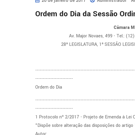
20 de janeiro de 2017
Administrador
A
Ordem do Dia da Sessão Ordi
Câmara Mu
Av. Major Novaes, 499 - Tel.: (1
28ª LEGISLATURA, 1ª SESSÃO LEGIS
------------------------------------------------------------------
-------------------------
Ordem do Dia
------------------------------------------------------------------
-------------------------
1 Protocolo nº 2/2017 - Projeto de Emenda à Lei 
"Dispõe sobre alteração das disposições do artigo
Autor: