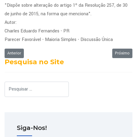
"Dispõe sobre alteração do artigo 1º da Resolução 257, de 30
de junho de 2015, na forma que menciona".
Autor:
Charles Eduardo Fernandes - PR
Parecer Favorável - Maioria Simples - Discussão Única
Artigo anterior: Ordem do Dia da Sessão Ordinária de 20/02/2017
Próximo art
Anterior
Próximo
Pesquisa no Site
Pesquisar
Siga-Nos!