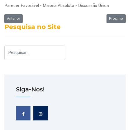
Parecer Favorável - Maioria Absoluta - Discussão Única
Artigo anterior: Ordem do Dia da Sessão Ordinária de 04/02/2013
Próximo art
Anterior
Próximo
Pesquisa no Site
Pesquisar
Siga-Nos!