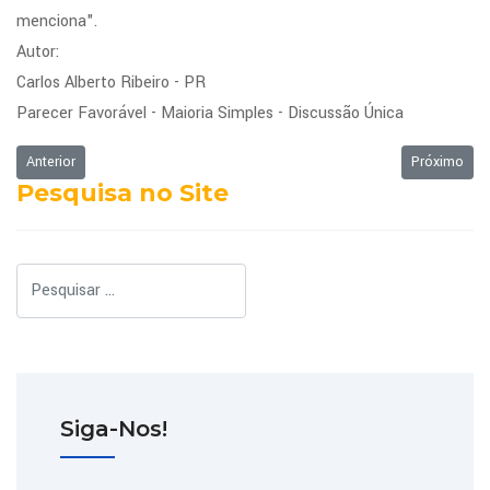
menciona".
Autor:
Carlos Alberto Ribeiro - PR
Parecer Favorável - Maioria Simples - Discussão Única
Artigo anterior: Ordem do Dia da Sessão Ordinária de 04/11/2013
Próximo art
Anterior
Próximo
Pesquisa no Site
Pesquisar
Siga-Nos!