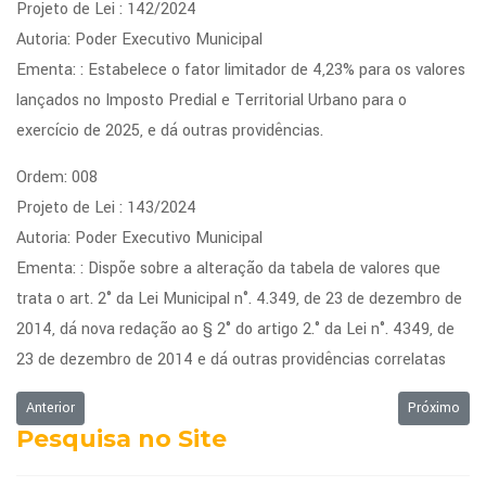
Projeto de Lei : 142/2024
Autoria: Poder Executivo Municipal
Ementa: : Estabelece o fator limitador de 4,23% para os valores
lançados no Imposto Predial e Territorial Urbano para o
exercício de 2025, e dá outras providências.
Ordem: 008
Projeto de Lei : 143/2024
Autoria: Poder Executivo Municipal
Ementa: : Dispõe sobre a alteração da tabela de valores que
trata o art. 2° da Lei Municipal n°. 4.349, de 23 de dezembro de
2014, dá nova redação ao § 2° do artigo 2.° da Lei n°. 4349, de
23 de dezembro de 2014 e dá outras providências correlatas
Artigo anterior: Ordem do Dia - 13/01/2025
Próximo art
Anterior
Próximo
Pesquisa no Site