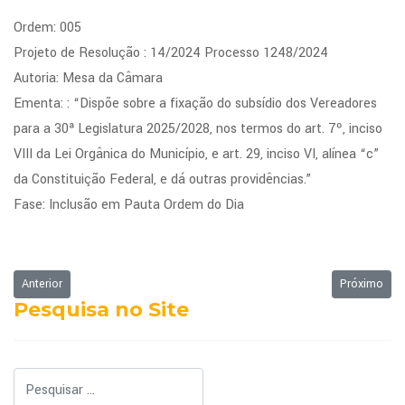
Ordem: 005
Projeto de Resolução : 14/2024 Processo 1248/2024
Autoria: Mesa da Câmara
Ementa: : “Dispõe sobre a fixação do subsídio dos Vereadores
para a 30ª Legislatura 2025/2028, nos termos do art. 7º, inciso
VIII da Lei Orgânica do Município, e art. 29, inciso VI, alínea “c”
da Constituição Federal, e dá outras providências.”
Fase: Inclusão em Pauta Ordem do Dia
Artigo anterior: Projetos referentes a Sessão Extraordinária - 23/12/2024
Próximo art
Anterior
Próximo
Pesquisa no Site
Pesquisar