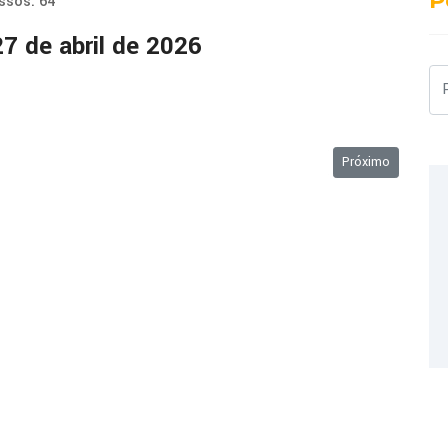
P
ssos: 64
 de abril de 2026
Pe
 de 2026
Próximo artigo: 1
Próximo