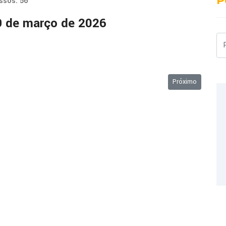
P
ssos: 56
 de março de 2026
Pe
 de 2026
Próximo artigo: 
Próximo